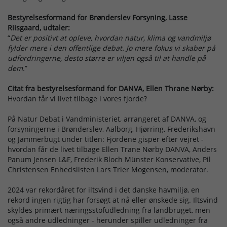
Bestyrelsesformand for Brønderslev Forsyning, Lasse
Riisgaard, udtaler:
“
Det er positivt at opleve, hvordan natur, klima og vandmiljø
fylder mere i den offentlige debat. Jo mere fokus vi skaber på
udfordringerne, desto større er viljen også til at handle på
dem.
”
Citat fra bestyrelsesformand for DANVA, Ellen Thrane Nørby:
Hvordan får vi livet tilbage i vores fjorde?
På Natur Debat i Vandministeriet, arrangeret af DANVA, og
forsyningerne i Brønderslev, Aalborg, Hjørring, Frederikshavn
og Jammerbugt under titlen: Fjordene gisper efter vejret -
hvordan får de livet tilbage Ellen Trane Nørby DANVA, Anders
Panum Jensen L&F, Frederik Bloch Münster Konservative, Pil
Christensen Enhedslisten Lars Trier Mogensen, moderator.
2024 var rekordåret for iltsvind i det danske havmiljø, en
rekord ingen rigtig har forsøgt at nå eller ønskede sig. Iltsvind
skyldes primært næringsstofudledning fra landbruget, men
også andre udledninger - herunder spiller udledninger fra