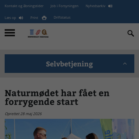
Kontakt og åbningstider
Job i Forsyningen
Nyhedsarkiv
Læs op
Print
Driftstatus
Selvbetjening
BANK - GLN (EAN) - CVR
Naturmødet har fået en
forrygende start
minForsyning
Oprettet 28 maj 2026
Kontakt