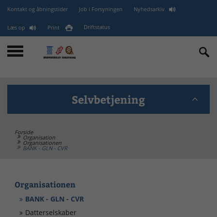
Kontakt og åbningstider
Job i Forsyningen
Nyhedsarkiv
Læs op
Print
Driftstatus
Selvbetjening
Forside
BANK - GLN (EAN) - CVR
Organisation
Organisationen
BANK - GLN - CVR
minForsyning
Organisationen
Kontakt
BANK - GLN - CVR
Datterselskaber