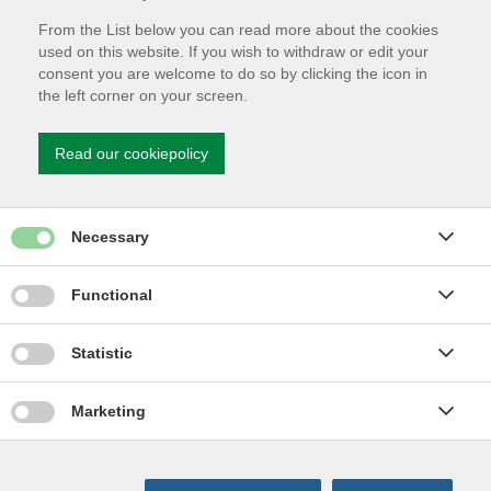
CVR nr.: 31159431
From the List below you can read more about the cookies
Brønderslev Vand A/S
used on this website. If you wish to withdraw or edit your
GLN (EAN) nr.: 579 000 170 4896
consent you are welcome to do so by clicking the icon in
CVR nr.: 31157587
the left corner on your screen.
Brønderslev Varme A/S
GLN (EAN) nr.: 579 000 170 4872
Read our cookiepolicy
CVR nr.: 31157439
Brønderslev Spildevand A/S
GLN (EAN) nr.: 579 000 170 4902 (Vest)
Give permission for Necessary cookies
Necessary
GLN (EAN) nr.: 579 000 170 4919 (Øst)
GLN (EAN) nr.: 579 000 170 4926 (Anlæg)
Give permission for Functionality cookies
Functional
CVR nr.: 31155835
Give permission for Statistics cookies
Statistic
Nyttige Links
Give permission for Marketing cookies
Marketing
Forsyningen på YouTube
Forsyningen på Facebook