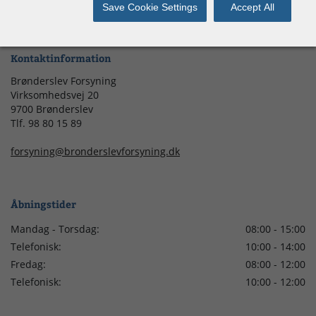
Job i Forsyningen
Save Cookie Settings
Accept All
Kontaktinformation
Brønderslev Forsyning
Virksomhedsvej 20
9700 Brønderslev
Tlf. 98 80 15 89
forsyning@bronderslevforsyning.dk
Åbningstider
Mandag - Torsdag:
08:00 - 15:00
Telefonisk:
10:00 - 14:00
Fredag:
08:00 - 12:00
Telefonisk:
10:00 - 12:00