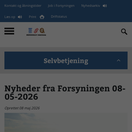
Kontakt og åbningstider
Job i Forsyningen
Nyhedsarkiv
Læs op
Print
Driftstatus
Selvbetjening
BANK - GLN (EAN) - CVR
Nyheder fra Forsyningen 08-
05-2026
minForsyning
Oprettet 08 maj 2026
Kontakt