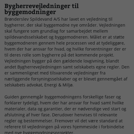
Bygherrevejledninger til
byggemodninger
Brønderslev Spildevand A/S har lavet en vejledning til
bygherrer, der skal byggemodne nye områder. Vejledningen
skal fungere som grundlag for samarbejdet mellem
spildevandsselskabet og byggemodneren. Målet er at støtte
byggemodneren gennem hele processen ved at tydeliggøre,
hvem der har ansvar for hvad, og hvilke forventninger der er
til deres rolle som bygherre på det kommende projekt.
Vejledningen bygger på den gældende lovgivning, blandt
andet Bygherrevejledningen samt selskabets egne regler. Den
er sammenlignet med tilsvarende vejledninger fra
nærliggende forsyningsselskaber og er blevet gennemgået af
selskabets advokat, Energi & Miljø.
Guiden gennemgår byggemodningens forskellige faser og
forklarer tydeligt, hvem der har ansvar for hvad samt hvilke
materialer, data og garantier, der er nødvendige ved start og
afslutning af hver fase. Derudover henvises til relevante
regler og bestemmelser. Fremover vil det være standard at
referere til vejledningen på vores hjemmeside i forbindelse
med nye byggemodningsprojekter.