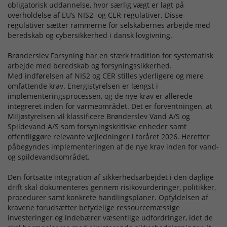
obligatorisk uddannelse, hvor særlig vægt er lagt på
overholdelse af EU’s NIS2- og CER-regulativer. Disse
regulativer sætter rammerne for selskabernes arbejde med
beredskab og cybersikkerhed i dansk lovgivning.
Brønderslev Forsyning har en stærk tradition for systematisk
arbejde med beredskab og forsyningssikkerhed.
Med indførelsen af NIS2 og CER stilles yderligere og mere
omfattende krav. Energistyrelsen er længst i
implementeringsprocessen, og de nye krav er allerede
integreret inden for varmeområdet. Det er forventningen, at
Miljøstyrelsen vil klassificere Brønderslev Vand A/S og
Spildevand A/S som forsyningskritiske enheder samt
offentliggøre relevante vejledninger i foråret 2026. Herefter
påbegyndes implementeringen af de nye krav inden for vand-
og spildevandsområdet.
Den fortsatte integration af sikkerhedsarbejdet i den daglige
drift skal dokumenteres gennem risikovurderinger, politikker,
procedurer samt konkrete handlingsplaner. Opfyldelsen af
kravene forudsætter betydelige ressourcemæssige
investeringer og indebærer væsentlige udfordringer, idet de