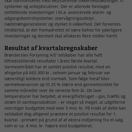
skal harmoniseres med eksisterende sikkerhedsløsninger, it-
systemer og arbejdsrutiner. Der er allerede foretaget
omfattende investeringer i bl.a. avancerede alarm- og
adgangskontrolsystemer, overvågningsudstyr,
nødstrømgeneratorer og styrket it-sikkerhed. Det forventes
imidlertid, at der fremadrettet vil være behov for yderligere
investeringer og dermed skal allokeres flere midler hertil.
Resultat af kvartalsregnskaber
Brønderslev Forsyning A/S’ selskaber har alle haft
tilfredsstillende resultater i årets første kvartal.
Varmeområdet har et samlet positivt resultat, med en
afvigelse på 665.300 kr., selvom januar og februar var
væsentligt koldere end normalt. Som følge heraf blev
varmeleverancen op til 25 % større end gennemsnittet for
samme måneder over de seneste fem år. De lave
temperaturer har betydet, at energiforbruget – gas, træflis og
strøm til varmeproduktion – er steget så meget, at udgifterne
overstiger budgettet med over 5 mio. kr. På trods af dette kan
selskabet dog alligevel præstere et positivt resultat for 1.
kvartal - primært på grund af af ekstra indtjening fra el-salg,
som er ca. 4 mio. kr. højere end budgetteret.