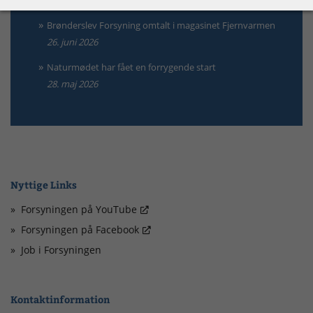
Brønderslev Forsyning omtalt i magasinet Fjernvarmen
26. juni 2026
Naturmødet har fået en forrygende start
28. maj 2026
Nyttige Links
Forsyningen på YouTube
Forsyningen på Facebook
Job i Forsyningen
Kontaktinformation