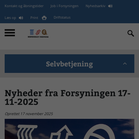
Kontakt og åbningstider
Job i Forsyningen
Nyhedsarkiv
Læs op
Print
Driftstatus
Selvbetjening
BANK - GLN (EAN) - CVR
Nyheder fra Forsyningen 17-
11-2025
minForsyning
Oprettet 17 november 2025
Kontakt