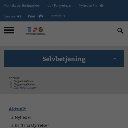
Kontakt og åbningstider
Job i Forsyningen
Nyhedsarkiv
Læs op
Print
Driftstatus
Selvbetjening
Forside
BANK - GLN (EAN) - CVR
Organisation
Organisationen
Om forsyningen
minForsyning
Aktuelt
Kontakt
Nyheder
Driftsforstyrrelser