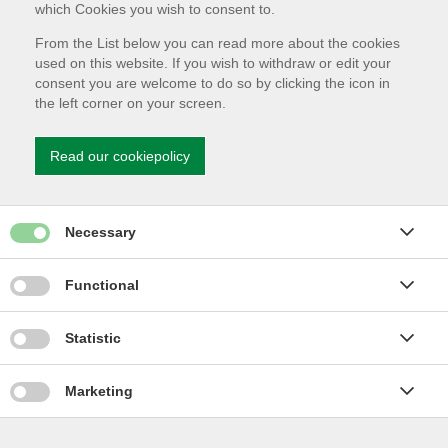
which Cookies you wish to consent to.
Selskabsdiagram
From the List below you can read more about the cookies
used on this website. If you wish to withdraw or edit your
consent you are welcome to do so by clicking the icon in
Vi leverer vand, varme og renser spildevand
the left corner on your screen.
Brønderslev Forsyning A/S er et 100% kommunalt ejet
holdingselskab. Bestyrelsen for Brønderslev Forsyning består
af repræsentanter fra Byrådet og medarbejdere, mens
Read our cookiepolicy
datterselskaberne består af byrådspolitikere og
forbrugerrepræsentanter.
Alle medarbejdere er ansat i holdingselskabet. Der er i dag
Give permission for Necessary cookies
Necessary
ca. 34 ansatte, som professionelt forestår drift, administration
og udvikling af selskaberne.
Give permission for Functionality cookies
Functional
Læs mere om datterselskaberne
Give permission for Statistics cookies
Statistic
Give permission for Marketing cookies
Marketing
Nyttige Links
Forsyningen på YouTube