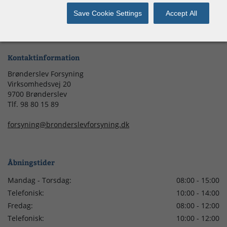
Forsyningen på Facebook
Save Cookie Settings
Accept All
Job i Forsyningen
Kontaktinformation
Brønderslev Forsyning
Virksomhedsvej 20
9700 Brønderslev
Tlf. 98 80 15 89
forsyning@bronderslevforsyning.dk
Åbningstider
Mandag - Torsdag:
08:00 - 15:00
Telefonisk:
10:00 - 14:00
Fredag:
08:00 - 12:00
Telefonisk:
10:00 - 12:00