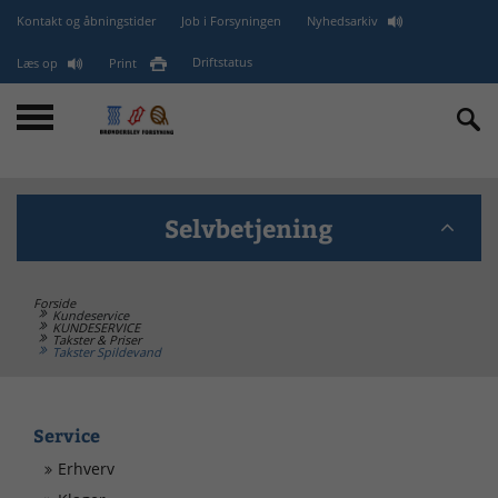
Kontakt og åbningstider
Job i Forsyningen
Nyhedsarkiv
Læs op
Print
Driftstatus
Selvbetjening
Forside
BANK - GLN (EAN) - CVR
Kundeservice
KUNDESERVICE
Takster & Priser
Takster Spildevand
minForsyning
Service
Kontakt
Erhverv