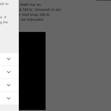
ish to
forbrug på 18 MWh har en
å et tillæg på 500 kr. Omvendt vil der
lle pris falder med knap 200 kr.
. If
arere til 25 kr. om måneden.
ng the