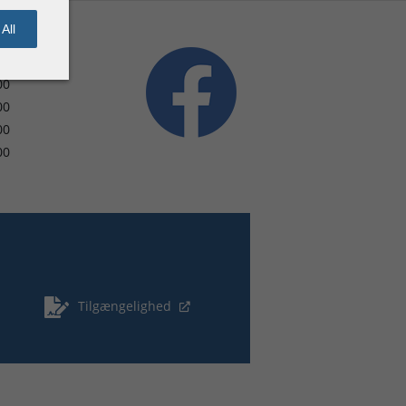
All
00
00
00
00
Tilgængelighed