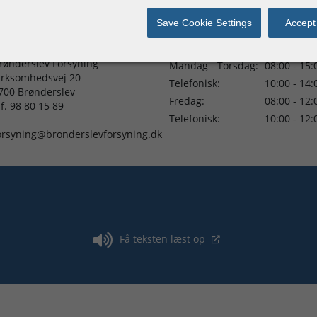
Save Cookie Settings
Accept 
ontaktinformation
Åbningstider
rønderslev Forsyning
Mandag - Torsdag:
08:00 - 15:
irksomhedsvej 20
Telefonisk:
10:00 - 14:
700 Brønderslev
Fredag:
08:00 - 12:
lf. 98 80 15 89
Telefonisk:
10:00 - 12:
orsyning@bronderslevforsyning.dk
ler sluk for Adgang med tegn
Få teksten læst op