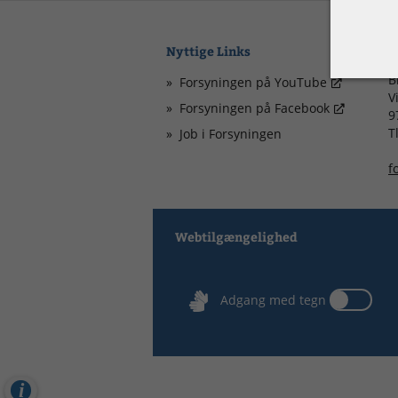
Nyttige Links
K
B
Forsyningen på YouTube
V
Forsyningen på Facebook
9
T
Job i Forsyningen
f
Webtilgængelighed
Tænd el
Adgang med tegn
Cookies