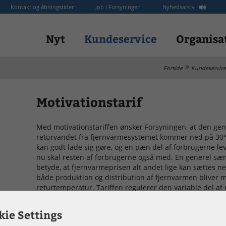
Kontakt og åbningstider
Job i Forsyningen
Nyhedsarkiv
Nyt
Kundeservice
Organisa
Forside
Kundeservice
Motivationstarif
Med motivationstariffen ønsker Forsyningen, at den ge
returvandet fra fjernvarmesystemet kommer ned på 30° C
kan godt lade sig gøre, og en pæn del af forbrugerne lev
nu skal resten af forbrugerne også med. En generel sæn
betyde, at fjernvarmeprisen alt andet lige kan sættes ned
både produktion og distribution af fjernvarmen bliver m
returtemperatur. Tariffen regulerer den variable del af r
dårligt – man udnytter varmeenergien i fjernvarmevand
kie Settings
Motivationstariffen er bygget således op, at man får et t
MWh for hver grad Celcius fjernvarme-returvandet ligge