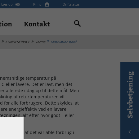
Læs op
Print
Driftstatus
tion
Kontakt
KUNDESERVICE
Varme
Motivationstarif
Selvbetjening
nnemsnitlige temperatur på
 eller lavere. Det er lavt, men det
er allerede i dag op til dette mål. Men
kning af returtemperaturen vil
 for alle forbrugere. Dette skyldes, at
ere energieffektiv ved en lavere
egningen, alt efter hvor godt – eller
et.
illæg på 1% af det variable forbrug i
r over 30°.