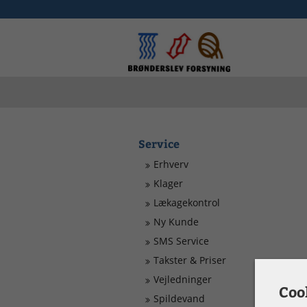
Service
Erhverv
Klager
Lækagekontrol
Ny Kunde
SMS Service
Takster & Priser
Vejledninger
Coo
Spildevand