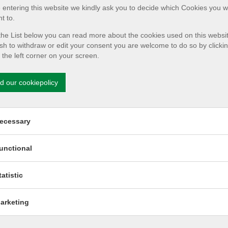
 entering this website we kindly ask you to decide which Cookies you w
Et eksempel: Et hus på 130 m² med et gennemsnitligt 
t to.
gennemsnitlig returtemperatur på 35 °C. Husejerne vil f
samtidig – alt andet lige – være udsigt til at den genere
he List below you can read more about the cookies used on this website
Nettovirkningen bliver altså omkring 300 kr., hvilket sv
sh to withdraw or edit your consent you are welcome to do so by clicki
n the left corner on your screen.
d our cookiepolicy
rmission for Necessary cookies
ecessary
rmission for Functionality cookies
unctional
rmission for Statistics cookies
tatistic
rmission for Marketing cookies
arketing