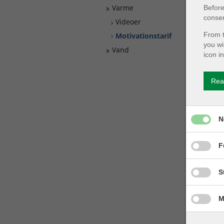
Varme
Before
consen
Videoer
From t
Motivationstarif
you wi
Vand
icon i
Rea
Give pe
N
Give pe
F
Give pe
S
Give pe
M